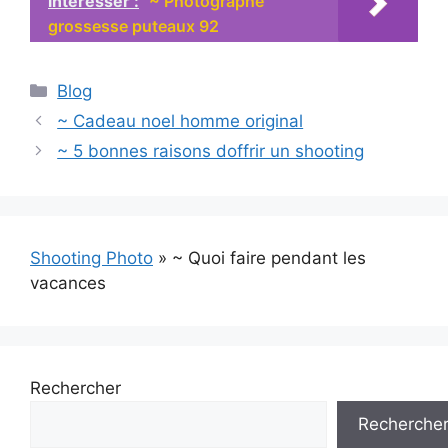
intéresser :
~ Photographe
grossesse puteaux 92
Catégories
Blog
~ Cadeau noel homme original
~ 5 bonnes raisons doffrir un shooting
Shooting Photo
»
~ Quoi faire pendant les
vacances
Rechercher
Recherche