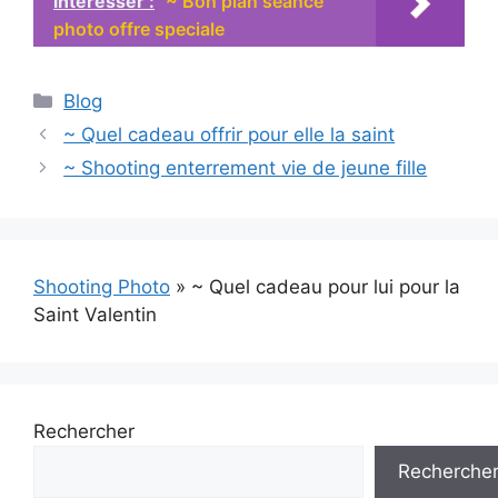
intéresser :
~ Bon plan seance
photo offre speciale
Catégories
Blog
~ Quel cadeau offrir pour elle la saint
~ Shooting enterrement vie de jeune fille
Shooting Photo
»
~ Quel cadeau pour lui pour la
Saint Valentin
Rechercher
Recherche