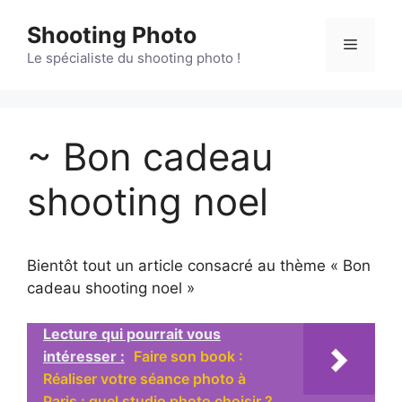
Aller
Shooting Photo
au
Menu
contenu
Le spécialiste du shooting photo !
~ Bon cadeau
shooting noel
Bientôt tout un article consacré au thème « Bon
cadeau shooting noel »
Lecture qui pourrait vous
intéresser :
Faire son book :
Réaliser votre séance photo à
Paris : quel studio photo choisir ?