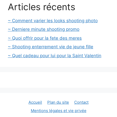
Articles récents
~ Comment varier les looks shooting photo
~ Derniere minute shooting promo
~ Quoi offrir pour la fete des meres
~ Shooting enterrement vie de jeune fille
~ Quel cadeau pour lui pour la Saint Valentin
Accueil
Plan du site
Contact
Mentions légales et vie privée