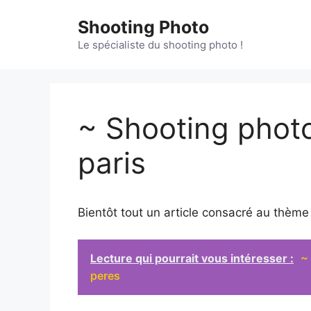
Aller
Shooting Photo
au
contenu
Le spécialiste du shooting photo !
~ Shooting phot
paris
Bientôt tout un article consacré au thèm
Lecture qui pourrait vous intéresser :
~
peres