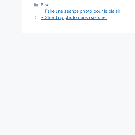
Catégories
Blog
~ Faire une seance photo pour le plaisir
~ Shooting photo paris pas cher