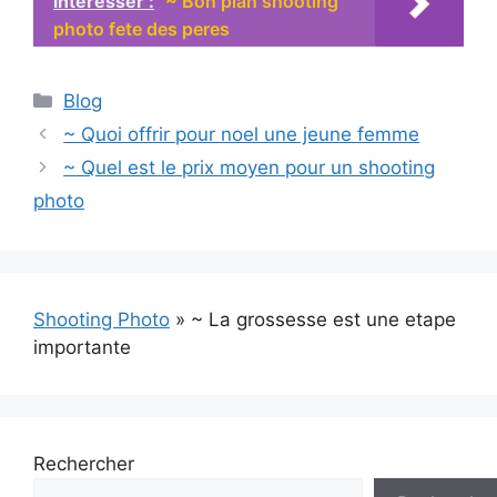
intéresser :
~ Bon plan shooting
photo fete des peres
Catégories
Blog
~ Quoi offrir pour noel une jeune femme
~ Quel est le prix moyen pour un shooting
photo
Shooting Photo
»
~ La grossesse est une etape
importante
Rechercher