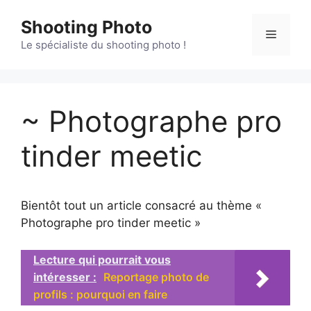
Aller
Shooting Photo
au
Menu
contenu
Le spécialiste du shooting photo !
~ Photographe pro
tinder meetic
Bientôt tout un article consacré au thème «
Photographe pro tinder meetic »
Lecture qui pourrait vous
intéresser :
Reportage photo de
profils : pourquoi en faire