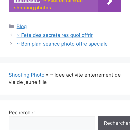
intéresser :
~ Peut on faire un
shooting photos
Catégories
Blog
~ Fete des secretaires quoi offrir
~ Bon plan seance photo offre speciale
Shooting Photo
»
~ Idee activite enterrement de
vie de jeune fille
Rechercher
Recherche