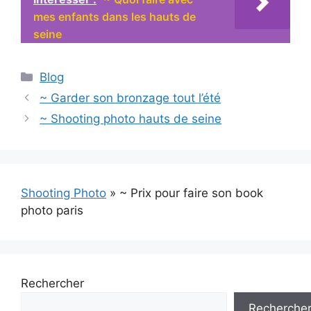
mes enfants dans les hauts de
seine
Catégories
Blog
~ Garder son bronzage tout l’été
~ Shooting photo hauts de seine
Shooting Photo
»
~ Prix pour faire son book
photo paris
Rechercher
Recherche