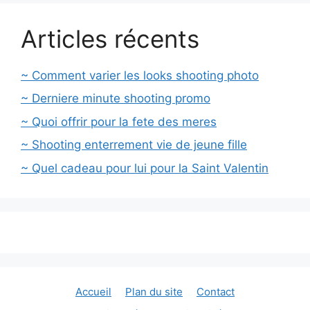
Articles récents
~ Comment varier les looks shooting photo
~ Derniere minute shooting promo
~ Quoi offrir pour la fete des meres
~ Shooting enterrement vie de jeune fille
~ Quel cadeau pour lui pour la Saint Valentin
Accueil
Plan du site
Contact