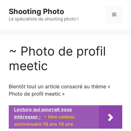
Aller
Shooting Photo
au
Menu
contenu
Le spécialiste du shooting photo !
~ Photo de profil
meetic
Bientôt tout un article consacré au thème «
Photo de profil meetic »
Lecture qui pourrait vous
intéresser :
~ Idee cadeau
anniversaire 18 ans 19 ans